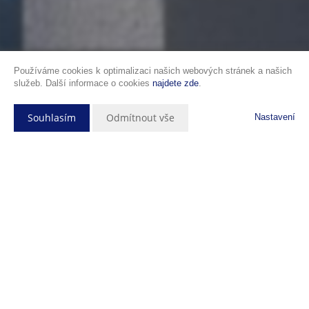
Používáme cookies k optimalizaci našich webových stránek a našich
služeb. Další informace o cookies
najdete zde
.
Souhlasím
Odmítnout vše
Nastavení
Popis nemovitosti
Mezonetový byt 4+kk –
Rezidence Knapp, České
Budějovice
Exkluzivní
mezonetový byt o dispozici 4+kk
je součástí moderního