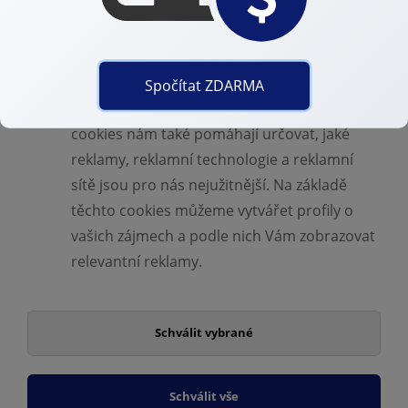
Cílem těchto cookies je propojit náš web se
sociálními a reklamními sítěmi 3. stran jako
např. Facebook nebo Google Ads. Díky
tomuto propojení vám můžeme zobrazovat
Spočítat ZDARMA
relevantní reklamu i mimo náš web. Soubory
cookies nám také pomáhají určovat, jaké
reklamy, reklamní technologie a reklamní
sítě jsou pro nás nejužitnější. Na základě
těchto cookies můžeme vytvářet profily o
vašich zájmech a podle nich Vám zobrazovat
relevantní reklamy.
Schválit vybrané
Schválit vše