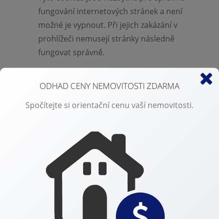
fungování internetových stránek a není
možné je vypnout. Při jejich zakázání v
prohlížeči nemusejí stránky následně
fungovat správně.
ODHAD CENY NEMOVITOSTI ZDARMA
Statistické
Spočítejte si orientační cenu vaší nemovitosti.
Díky statistickým cookies máme přehled o
využití webu a díky tomu ho pro vás můžeme
neustále vylepšovat. Například víme, jaké
stránky jsou nejčastěji navštěvované, na
která tlačítka uživatelé klikají apod.
Marketingové