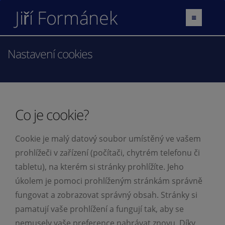
Jiří Formánek
Nastavení cookies
Co je cookie?
Cookie je malý datový soubor umístěný ve vašem
prohlížeči v zařízení (počítači, chytrém telefonu či
tabletu), na kterém si stránky prohlížíte. Jeho
úkolem je pomoci prohlíženým stránkám správně
fungovat a zobrazovat správný obsah. Stránky si
pamatují vaše prohlížení a fungují tak, aby se
nemusely vaše preference nahrávat znovu. Díky