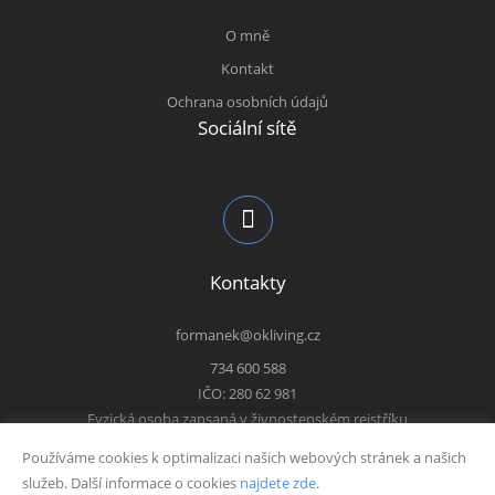
O mně
Kontakt
Ochrana osobních údajů
Sociální sítě
Kontakty
formanek@okliving.cz
734 600 588
IČO: 280 62 981
Fyzická osoba zapsaná v živnostenském rejstříku
Používáme cookies k optimalizaci našich webových stránek a našich
služeb. Další informace o cookies
najdete zde
.