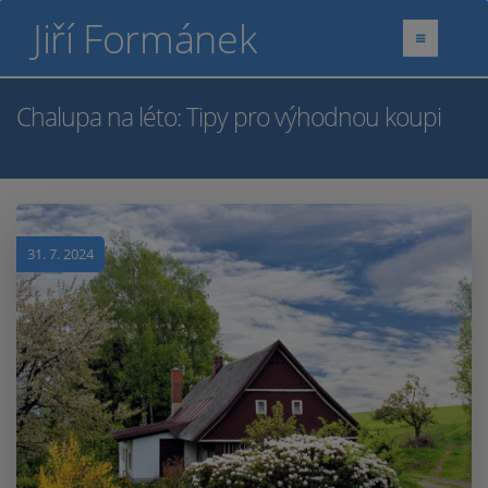
Jiří Formánek
Chalupa na léto: Tipy pro výhodnou koupi
31. 7. 2024