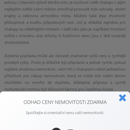
Jednou z hlavních výhod letního trhu je možnost vidět chalupu v jejím
nejlepším světle. Letní měsíce umožňují posoudit stav zahrady, okolní
krajiny a celkovou atmosféru místa. Můžete také lépe zhodnotit
přístupnost a kvalitu příjezdových cest, což je důležité zejména pro
chalupy na odlehlejších místech. I další věci, jako je například množství
světla v interiéru, stav střechy či funkčnost oken, jsou v létě snadněji
zhodnotitelné.
Zvýšená poptávka může ale zároveň znamenat vyšší ceny a rychlejší
prodejní cykly. Proto je důležité být připraven a jednat rychle, pokud
najdete vhodnou nemovitost. Letní trh s chalupami nabízí jedinečnou
příležitost pro nákup nemovitosti, která se může stát vaším letním
útočištěm na mnoho let dopředu. Důkladná příprava a rychlé
rozhodování mohou být klíčovými faktory pro úspěšnou koupi.
ODHAD CENY NEMOVITOSTI ZDARMA
Tipy pro kupující
Spočítejte si orientační cenu vaší nemovitosti.
Aby byla vaše investice co nejúspěšnější, je důležité zvážit několik
klíčových faktorů. Zde je několik tipů, které vám pomohou při výběru
a nákupu chalupy během letních prázdnin.