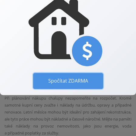
Prvním krokem je důkladné prověření stavu nemovitosti. Při prohlídce
si všímejte vlhkosti, plísní a dalších potenciálních problémů, které by
mohly vyžadovat nákladné opravy. Nezapomeňte také zkontrolovat
stav elektroinstalace a vodovodních rozvodů, které mohou mít vliv na
bezpečnost a komfort bydlení.
Dalším důležitým aspektem je lokalita. Zvažte nejen krásu okolní
krajiny, ale také dostupnost služeb a infrastruktury, a nezapomeňte se
poptat, jak je to s přístupností chalupy v zimních měsících. Některé
oblasti mohou být v zimě hůře dostupné kvůli sněhu nebo špatným
Spočítat ZDARMA
cestám.
Při plánování nákupu chalupy nezapomeňte na rozpočet. Kromě
samotné kupní ceny zvažte i náklady na údržbu, opravy a případné
renovace. Letní měsíce mohou být ideální pro zahájení rekonstrukce,
ale tyto práce mohou být nákladné a časově náročné. Mějte na paměti
také náklady na provoz nemovitosti, jako jsou energie, voda
a případné poplatky za služby.