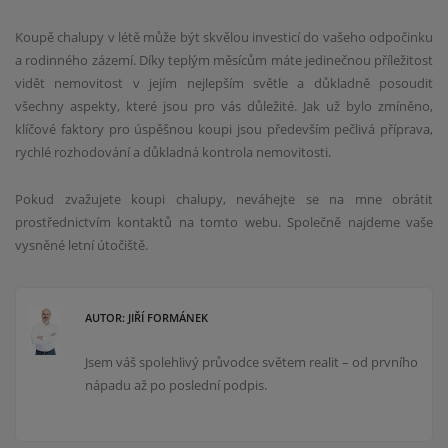
Koupě chalupy v létě může být skvělou investicí do vašeho odpočinku
a rodinného zázemí. Díky teplým měsícům máte jedinečnou příležitost
vidět nemovitost v jejím nejlepším světle a důkladně posoudit
všechny aspekty, které jsou pro vás důležité. Jak už bylo zmíněno,
klíčové faktory pro úspěšnou koupi jsou především pečlivá příprava,
rychlé rozhodování a důkladná kontrola nemovitosti.
Pokud zvažujete koupi chalupy, neváhejte se na mne obrátit
prostřednictvím kontaktů na tomto webu. Společně najdeme vaše
vysněné letní útočiště.
AUTOR: JIŘÍ FORMÁNEK
Jsem váš spolehlivý průvodce světem realit – od prvního
nápadu až po poslední podpis.