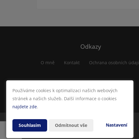
Odkazy
O mně
Kontakt
Ochrana osobních údaj
Používáme cookies k optimalizaci našich webových
stránek a našich služeb. Další informace o cookies
najdete zde
.
Nastavení
Souhlasím
Odmítnout vše