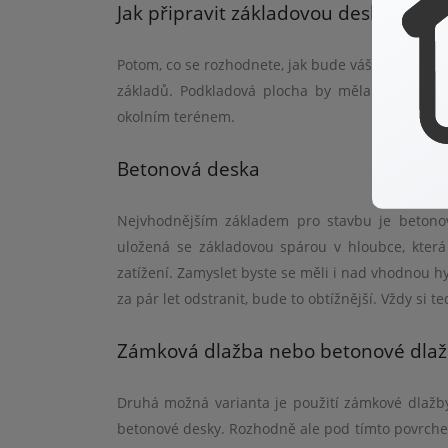
Jak připravit základovou desku pod 
Potom, co se rozhodnete, jak bude váš zahradní d
základů. Podkladová plocha by měla být v kaž
okolní
m ter
é
nem.
Betonová
deska
Nejvhodnějším základem pro stavbu je betonov
uložená se základovou spárou v hloubce, kter
zatížení. Zamyslet byste se měli i nad vhodnou hyd
za pár let odstranit, bude to obtížnější. Vždy si 
Zámková dlažba nebo betonov
é
dlaž
Druhá možná varianta je použití zámkov
é
dlažb
betonov
é
desky. Rozhodně ale pod tímto povrche