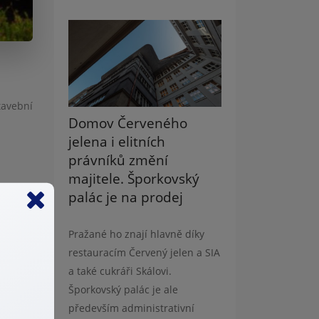
tavební
Domov Červeného
jelena i elitních
právníků změní
majitele. Šporkovský
palác je na prodej
03 odst.
Pražané ho znají hlavně díky
restauracím Červený jelen a SIA
Jestliže
a také cukráři Skálovi.
ahu dle
Šporkovský palác je ale
především administrativní