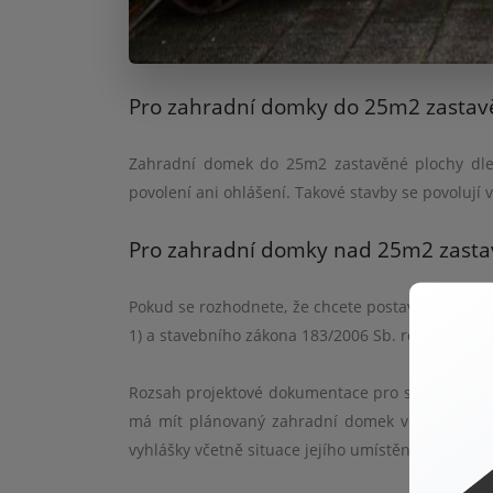
Pro zahradní domky do 25m2 zastav
Zahradní domek do 25m2 zastavěn
é
plochy dl
povolení ani ohlášení. Takov
é
stavby se povolují
Pro zahradní domky nad 25m2 zast
Pokud se rozhodnete, že chcete postavit zahrad
1) a stavebního zákona 183/2006 Sb. rozhodnutí
Rozsah projektov
é
dokumentace pro stavební pov
má mí
t pl
ánovaný zahradní domek více než 25
vyhlášky včetně situace její
ho um
ístění. To je ji