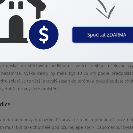
zahradní
domek
omek velký a k čemu bude složit, kde bude stát, př
ich
ází na řadu v
d
é
m případě kvalitně provedená, rovná a ve výšce zhruba 5-1
Spočítat ZDARMA
á deska, na štěrkov
é
m podkladu s vnitřní nejl
é
pe ocelovou vý
á nezamrzá. Výška desky by měla být 10-25 cm podle předpoklá
roizolací. Je to větší a trvalý zásah do ter
é
nu a pokud budete chtí
tedy dobře promyslete umístění.
dice
y nebo betonových dlaždic. Příprava je o něco jednodušší než u k
m musí být tak
é
zhutněl
é
podloží, nejl
é
pe štěrk. Zapomenout byste