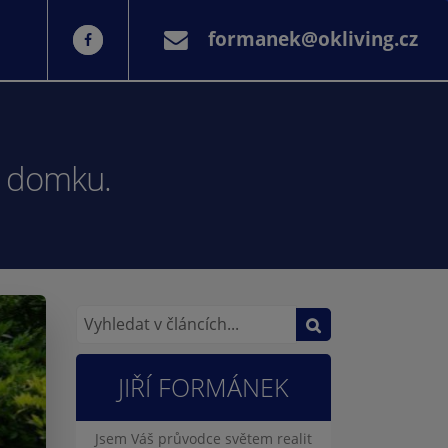
formanek@okliving.cz
o domku.
JIŘÍ FORMÁNEK
Jsem Váš průvodce světem realit