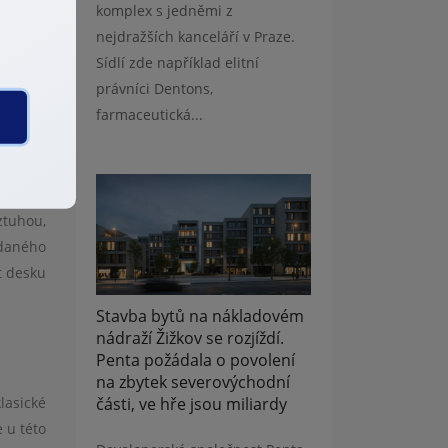
komplex s jedněmi z
nejdražších kanceláří v Praze.
Sídlí zde například elitní
yřešení
právníci Dentons,
0 cm na
farmaceutická...
ztuhou,
dan
é
ho
t desku
Stavba bytů na nákladovém
nádraží Žižkov se rozjíždí.
Penta požádala o povolení
na zbytek severovýchodní
části, ve hře jsou miliardy
lasick
é
 u t
é
to