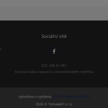
Sociální sítě
ů
IČO: 280 62 981
Fyzická osoba zapsaná v živnostenském rejstříku
Vytvořeno v systému
CHYTRÝ WEB MAKLÉŘE
2026 © Tomawell s.r.o.