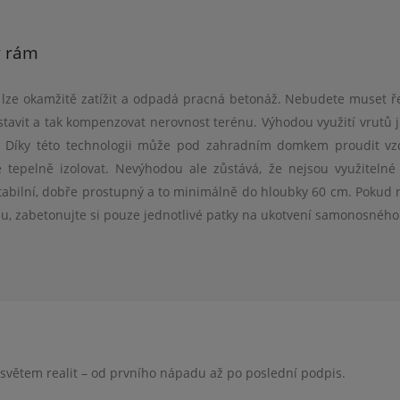
ý rám
 lze okamžitě zatížit a odpadá pracná
beton
áž. Nebudete muset ře
stavit a tak kompenzovat nerovnost ter
é
nu. Výhodou využití vrutů j
 Díky t
é
to technologii může pod zahradním domkem proudit vz
é
tepelně izolovat. Nevýhodou ale zůstává, že nejsou využiteln
stabilní, dobře prostupný
a to minim
álně do hloubky 60 cm. Pokud
u, zabetonujte si pouze jednotliv
é
patky na ukotvení samonosn
é
ho
 světem realit – od prvního nápadu až po poslední podpis.