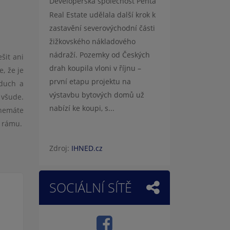
Developerská společnost Penta
Real Estate udělala další krok k
zastavění severovýchodní části
žižkovského nákladového
nádraží. Pozemky od Českých
šit ani
drah koupila vloni v říjnu –
e, že je
první etapu projektu na
duch a
výstavbu bytových domů už
é
všude.
nabízí ke koupi, s...
 nemáte
 rámu.
Zdroj:
IHNED.cz
SOCIÁLNÍ SÍTĚ