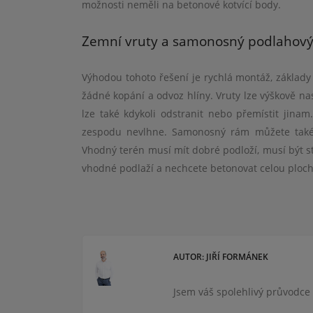
mo
žnosti neměli na betonov
é
kotvící body.
Zemní vruty a samonosný podlahov
Výhodou tohoto řešení je rychlá
mont
áž
, z
áklady
žádn
é
kopání a odvoz hlíny. Vruty lze výškově na
lze tak
é
kdykoli odstranit nebo přemístit jinam.
zespodu nevlhne. Samonosný rám můžete tak
Vhodný ter
é
n musí mít dobr
é
podloží, musí být 
vhodn
é
podlaží a nechcete betonovat celou ploch
AUTOR: JIŘÍ FORMÁNEK
Jsem váš spolehlivý průvodce