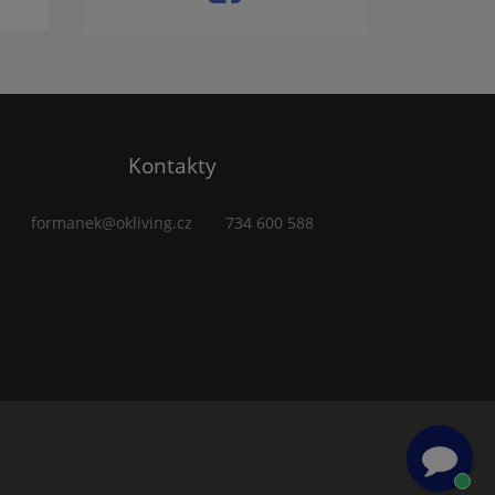
Kontakty
formanek@okliving.cz
734 600 588