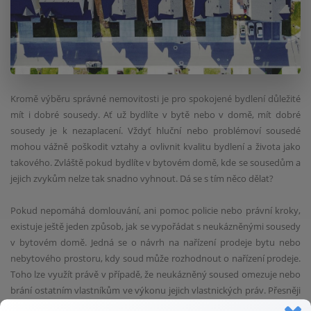
Kromě výběru správné nemovitosti je pro spokojené bydlení důležité
mít i dobré sousedy. Ať už bydlíte v bytě nebo v domě, mít dobré
sousedy je k nezaplacení. Vždyť hluční nebo problémoví sousedé
mohou vážně poškodit vztahy a ovlivnit kvalitu bydlení a života jako
takového. Zvláště pokud bydlíte v bytovém domě, kde se sousedům a
jejich zvykům nelze tak snadno vyhnout. Dá se s tím něco dělat?
Pokud nepomáhá domlouvání, ani pomoc policie nebo právní kroky,
existuje ještě jeden způsob, jak se vypořádat s neukázněnými sousedy
v bytovém domě. Jedná se o návrh na nařízení prodeje bytu nebo
nebytového prostoru, kdy soud může rozhodnout o nařízení prodeje.
Toho lze využít právě v případě, že neukázněný soused omezuje nebo
brání ostatním vlastníkům ve výkonu jejich vlastnických práv. Přesněji
řečeno pokud některý z vlastníků své povinnosti porušuje „způsobem