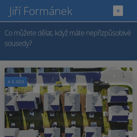
Jiří Formánek
Co můžete dělat, když máte nepřizpůsobivé
sousedy?
4. 9. 2023