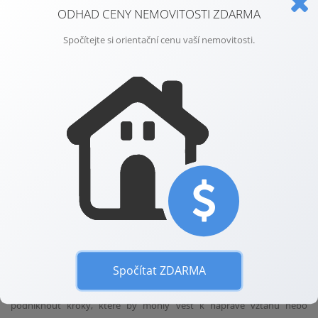
ODHAD CENY NEMOVITOSTI ZDARMA
podstatně omezujícím nebo znemožňujícím výkon práv ostatních
vlastníků jednotek“, i přesto, že mu byla podána žádost ze strany
Spočítejte si orientační cenu vaší nemovitosti.
společenství vlastníků jednotek.
Návrh na nucený prodej bytu však musí podat pouze společenství
vlastníků jednotek, nikoli pouze jednotlivý bytový vlastník, kterému
neukázněný soused znepříjemňuje život. Je však třeba počítat s tím, že
k tomu, aby bylo možné u soudu prokázat, že soused skutečně
způsobil problémy, které ovlivnily stav vašeho bydlení, bude nutný
výslech více vlastníků bytů.
Často však není problémem sám pronajímatel, ale nájemník, který v
dané nemovitosti bydlí. Dotčení sousedé se zpravidla nejprve obracejí
na vlastníka bytu, ale pokud kroky učiněné vlastníkem nevedou k
nápravě, je možné požádat i o prodej nemovitosti, a to právě z
důvodu nevhodných nájemníků.
Spočítat ZDARMA
Pokud se potýkáte s problémy se sousedy, snažte se nejprve
podniknout kroky, které by mohly vést k nápravě vztahů nebo