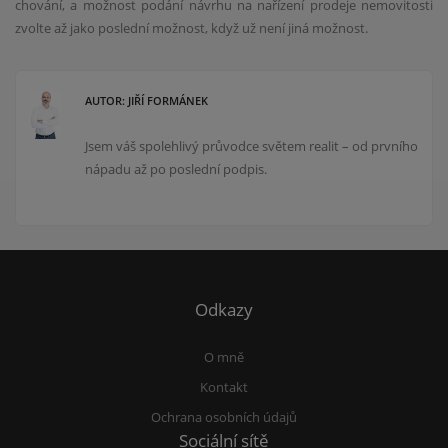
chování, a možnost podání návrhu na nařízení prodeje nemovitosti
zvolte až jako poslední možnost, když už není jiná možnost.
AUTOR: JIŘÍ FORMÁNEK
Jsem váš spolehlivý průvodce světem realit – od prvního
nápadu až po poslední podpis.
Odkazy
O mně
Kontakt
Ochrana osobních údajů
Sociální sítě