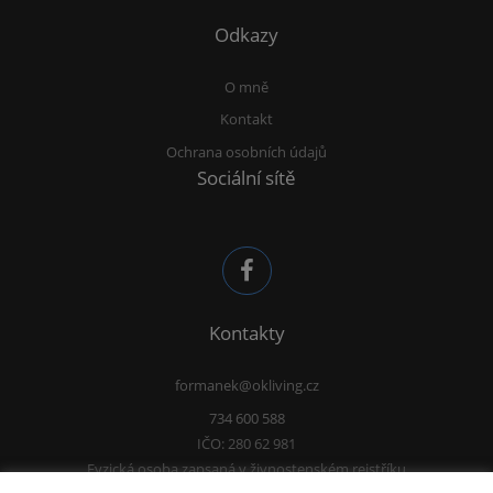
Odkazy
O mně
Kontakt
Ochrana osobních údajů
Sociální sítě
Kontakty
formanek@okliving.cz
734 600 588
IČO: 280 62 981
Fyzická osoba zapsaná v živnostenském rejstříku