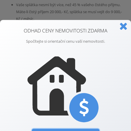
Vaše splátka nesmí být více, než 45 % vašeho čistého příjmu.
Máte-li čistý příjem 20 000,- Kč, splátka se musí vejít do 9 000,-
Kč / měsíc.
Už delší čas platí, že banka vám nepůjčí 100 % hodnoty
ODHAD CENY NEMOVITOSTI ZDARMA
nemovitosti.
Spočítejte si orientační cenu vaší nemovitosti.
Je to dobře, nebo špatně?
Žadatelé o hypotéku to mohou považovat za problém a házení klacků
pod nohy. Jenže nepřiměřený růst cen nemovitostí a půjčování
komukoli na cokoli odstartovalo celosvětovou krizi v roce 2008. Tato
opatření jsou tedy rozumná. Krize by totiž postihla nás všechny.
Propadnou se ceny nemovitostí?
Ne. Lze očekávat pomalejší růst cen, následně stagnaci a až po delším
čase třeba i snižování. Záleží samozřejmě na typu nemovitosti a
především lokalitě. Byt v Praze na Vinohradech rozhodně nezlevní.
S cenou sídlištního panelového bytu na periferii tato opatření zřejmě