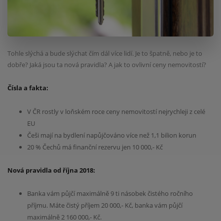
Tohle slýchá a bude slýchat čím dál více lidí. Je to špatně, nebo je to
dobře? Jaká jsou ta nová pravidla? A jak to ovlivní ceny nemovitostí?
Čísla a fakta:
V ČR rostly v loňském roce ceny nemovitostí nejrychleji z celé
EU
Češi mají na bydlení napůjčováno více než 1,1 bilion korun
20 % Čechů má finanční rezervu jen 10 000,- Kč
Nová pravidla od října 2018:
Banka vám půjčí maximálně 9 ti násobek čistého ročního
příjmu. Máte čistý příjem 20 000,- Kč, banka vám půjčí
maximálně 2 160 000,- Kč.