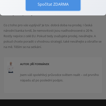
„něco udělají“.
Spočítat ZDARMA
Uvažujete o prodeji?
Co z toho pro vás vyplývá? Je tzv. dobrá doba na prodej. I česká
národní banka tvrdí, že nemovitosti jsou nadhodnocené o 20 %.
Rostly nejvíce z celé EU. Pokud tedy zvažujete prodej, neváhejte. A
pokud chcete poradit s vhodnou strategií, také neváhejte a obraťte se
na mě. Těším se na setkání.
AUTOR: JIŘÍ FORMÁNEK
Jsem váš spolehlivý průvodce světem realit – od prvního
nápadu až po poslední podpis.