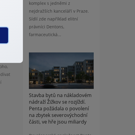
komplex s jedněmi z
nejdražších kanceláří v Praze.
ím na
Sídlí zde například elitní
právníci Dentons,
farmaceutická...
oho,
dívat
í
Stavba bytů na nákladovém
nádraží Žižkov se rozjíždí.
Penta požádala o povolení
na zbytek severovýchodní
části, ve hře jsou miliardy