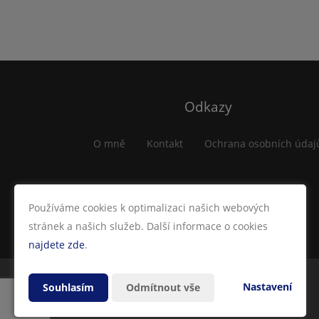
Odkazy
O mně
Kontakt
Ochrana osobních údaj
Používáme cookies k optimalizaci našich webových
stránek a našich služeb. Další informace o cookies
najdete zde
.
Nastavení
Souhlasím
Odmítnout vše