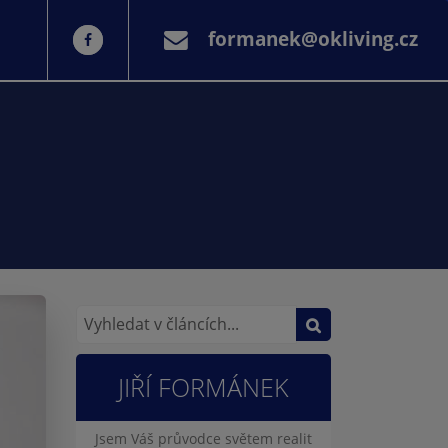
formanek@okliving.cz
JIŘÍ FORMÁNEK
Jsem Váš průvodce světem realit