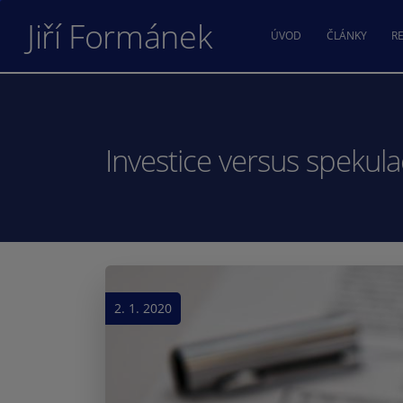
Jiří Formánek
ÚVOD
ČLÁNKY
RE
Investice versus spekul
2. 1. 2020