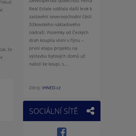
Developerská společnost Penta
 Pokud
Real Estate udělala další krok k
at
zastavění severovýchodní části
žižkovského nákladového
nádraží. Pozemky od Českých
drah koupila vloni v říjnu –
první etapu projektu na
ak, že
výstavbu bytových domů už
se
nabízí ke koupi, s...
Zdroj:
IHNED.cz
SOCIÁLNÍ SÍTĚ