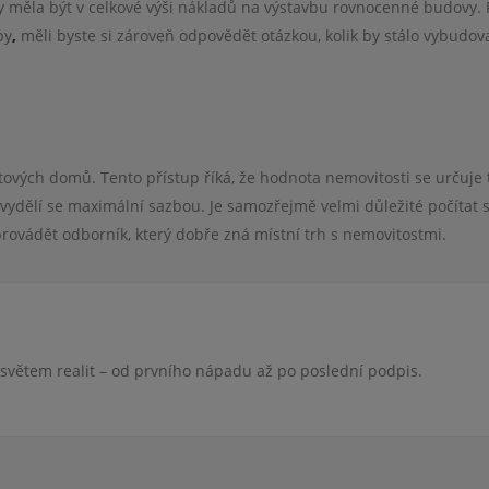
by měla být v celkové výši nákladů na výstavbu rovnocenné budovy.
by
,
měli byste si zároveň odpovědět otázkou, kolik by stálo vybudov
ových domů. Tento přístup říká, že hodnota nemovitosti se určuje t
 vydělí se maximální sazbou. Je samozřejmě velmi důležité počítat 
provádět odborník, který dobře zná místní trh s nemovitostmi.
 světem realit – od prvního nápadu až po poslední podpis.