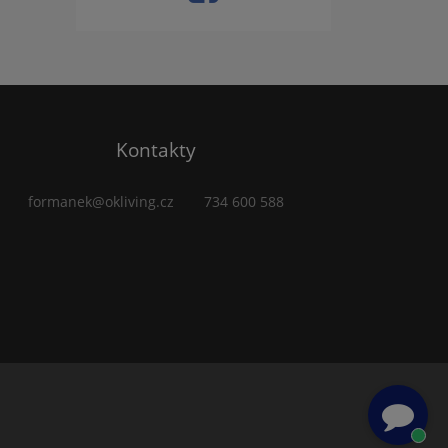
Kontakty
formanek@okliving.cz
734 600 588