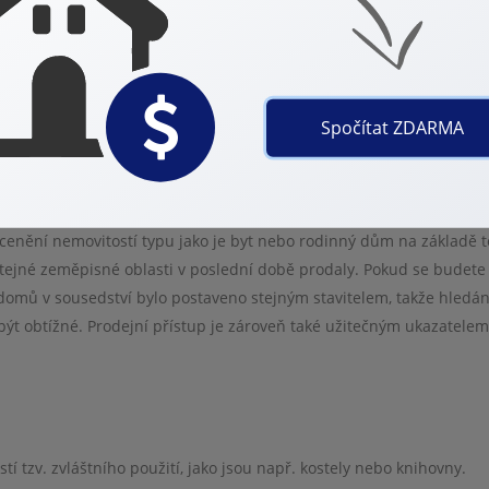
 přesvědčení, že hodnota majetku se výrazně zvýší. Sázejí předevš
nebo dokonce všechny své zásadní investice ztratit.
Spočítat ZDARMA
movitostí?
cenění nemovitostí typu jako je byt nebo rodinný dům na základě t
tejné zeměpisné oblasti v poslední době prodaly. Pokud se budete 
domů v sousedství bylo postaveno stejným stavitelem, takže hledán
ýt obtížné. Prodejní přístup je zároveň také užitečným ukazatelem
í tzv. zvláštního použití, jako jsou např. kostely nebo knihovny.