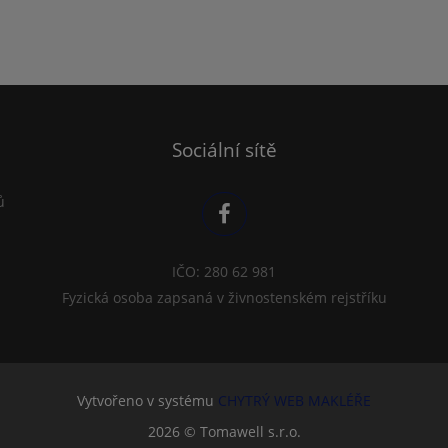
Sociální sítě
ů
IČO: 280 62 981
Fyzická osoba zapsaná v živnostenském rejstříku
Vytvořeno v systému
CHYTRÝ WEB MAKLÉŘE
2026 © Tomawell s.r.o.