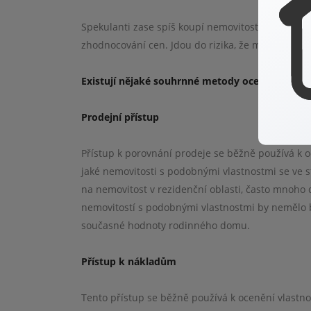
Spekulanti zase spíš koupí nemovitost na základě
zhodnocování cen. Jdou do rizika, že mohou část 
Existují nějaké souhrnné metody oceňování ne
Prodejní přístup
Přístup k porovnání prodeje se běžně používá k o
jaké nemovitosti s podobnými vlastnostmi se ve s
na nemovitost v rezidenční oblasti, často mnoho 
nemovitostí s podobnými vlastnostmi by nemělo b
současné hodnoty rodinného domu.
Přístup k nákladům
Tento přístup se běžně používá k ocenění vlastnost