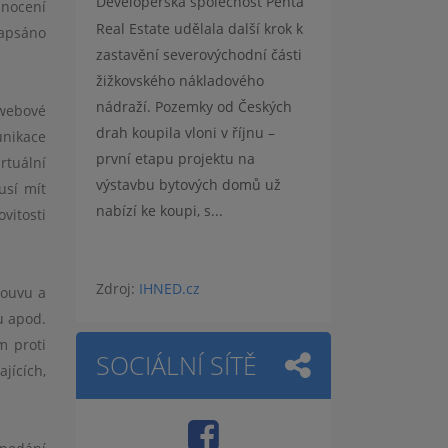
Developerská společnost Penta
dnocení
Real Estate udělala další krok k
 zapsáno
zastavění severovýchodní části
žižkovského nákladového
nádraží. Pozemky od Českých
 webov
é
drah koupila vloni v říjnu –
unikace
první etapu projektu na
irtu
ální
výstavbu bytových domů už
usí mít
nabízí ke koupi, s...
vitosti
Zdroj:
IHNED.cz
louvu a
u apod.
 proti
SOCIÁLNÍ SÍTĚ
jících,