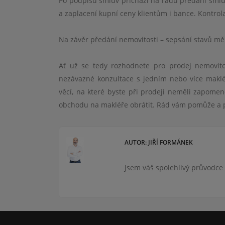
Po podpisu smluv př
ich
ází na řadu předání smlu
a zaplacení kupní ceny klientům i bance. Kontrol
Na závěr předání nemovitosti – sepsání stavů měř
Ať už se tedy rozhodnete pro prodej nemovit
nezávazn
é
konzultace s jedním nebo více maklé
věcí, na kter
é
byste při prodeji neměli zapomen
obchodu na makléře obrátit. Rád vám pomůže a 
AUTOR: JIŘÍ FORMÁNEK
Jsem váš spolehlivý průvodce