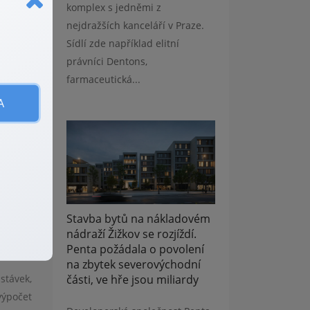
komplex s jedněmi z
nejdražších kanceláří v Praze.
Sídlí zde například elitní
právníci Dentons,
farmaceutická...
A
robí
hat
ráce. A
Stavba bytů na nákladovém
makléře
nádraží Žižkov se rozjíždí.
Penta požádala o povolení
na zbytek severovýchodní
části, ve hře jsou miliardy
stávek,
výpočet