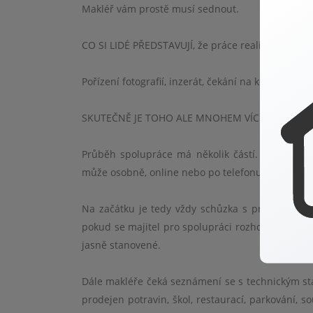
Makléř vám prostě musí sednout.
CO SI LIDÉ
PŘEDSTAVUJÍ, že práce realitního makl
Pořízení fotografií
, inzer
át, čekání na kupující
ho.
SKUTE
ČNĚ
JE TOHO ALE MNOHEM V
ÍC
Průběh spolupráce má několik částí. První je v
m
ůže osobně, online nebo po telefonu.
Na začátku je tedy vž
dy sch
ůzka s prodávajícím
pokud se majitel pro spolupráci rozhodne, tak 
jasně stanoven
é
.
Dále makléře čeká seznámení se s technickým stave
prodejen potravin, š
kol, restaurac
í, parkování, 