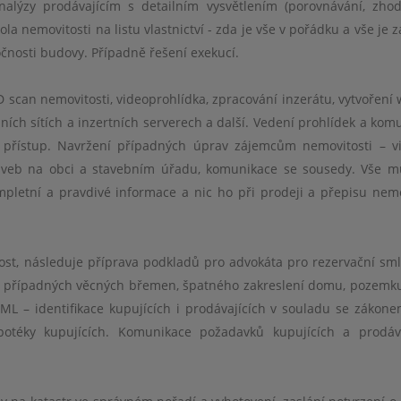
analýzy prodávajícím s detailním vysvětlením (porovnávání, zho
trola nemovitosti na listu vlastnictví - zda je vše v pořádku a vše je
čnosti budovy. Případně řešení exekucí.
D scan nemovitosti, videoprohlídka, zpracování
inzer
átu, vytvoření
lní
ch s
ítích a inzertních serverech a další. Vedení prohlídek a kom
ý přístup. Navržení případný
ch
úprav zájemcům nemovitosti –
v
taveb na obci a stavebním úřadu, komunikace se sousedy. Vše m
pletní a pravdiv
é
informace a nic ho při prodeji a přepisu nemo
st, následuje příprava podkladů pro advokáta pro rezervační sm
í případný
ch v
ě
cn
ý
ch b
ř
emen,
špatn
é
ho zakreslení domu, pozemk
L – identifikace kupujících i prodávající
ch v
souladu se zákonem
pot
é
ky kupujících. Komunikace požadavků kupujících a prodáva