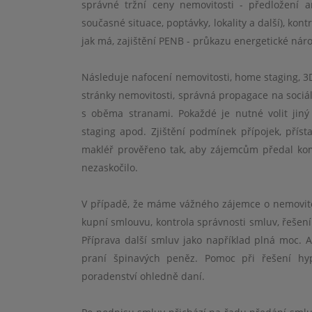
správn
é
tržní ceny nemovitosti - předložení 
současn
é
situace, poptávky, lokality a další), kon
jak má, zajištění PENB - prů
kazu energetick
é
náro
Následuje nafocení nemovitosti, home staging, 3
stránky nemovitosti, správná propagace na sociá
s oběma stranami. Pokažd
é
je nutn
é
volit jin
staging apod. Zji
štění podmínek přípojek, přís
makléř prověřeno tak, aby zájemcům předal kom
nezaskoč
ilo.
V případě, že máme vážn
é
ho zájemce o nemovito
kupní smlouvu, kontrola správnosti smluv, řešen
Příprava další smluv jako například plná moc. AM
praní špinavých peněz. Pomoc při řešení hy
poradenství ohledně daní.