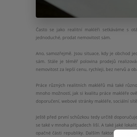
Často se jako realitní makléři setkáváme s ot
jednoduch
é
, prodat nemovitost sám.
Ano, samozřejmě. Jsou situace, kdy je obchod je
sám. Stále je t
é
měř polovina prodejů realizová
nemovitost za lepší cenu, rychleji, bez nervů a ob
Práce různých realitních makléřů má také různou
mnoho možností, jak si kvalitu práce makléře ově
doporučení
, webov
é
stránky makléř
e, soci
ální sít
Ještě před první
sch
ůzkou tedy určitě doporučuj
se tak
é
v mnoha případech liší. A tak
é
jak
é
lokali
opa
čné části republiky. Dalším faktorem, ale ne