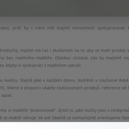
ázkou, proč by s námi měl majitel nemovitosti spolupracovat, 
dnoduchý, majitel má čas i zkušenosti na to, aby se mohl prodeji 
na bez realitního makléř
e.
Otázkou zůstává, zda by majitel
é
ne
av, kdyby si spolupráci s makléřem vybrali.
 kvalitu. Stejně jako v každ
é
m oboru. Naštěstí v současn
é
dob
řit. Máme k dispozici ukázky realizovaných prodejů, reference od k
ě apod.
eme si makléře
“
prolustrovat”. Zjistit si, jak
é
slu
žby jsou v ceněprovi
tě se makléř věnuje. Ve sv
é
lokalitě se samozřejmě orientujeme l
é
p
 vždy úplně rozhodujícím, je d
é
lka praxe a počet prodaných nemov