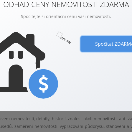
ODHAD CENY NEMOVITOSTI ZDARMA
Spočítejte si orientační cenu vaší nemovitosti.
éře obnáší
?
Spočítat ZDARM
ždy úvodní konzultace, která by měla být nezávazná a zdarma. P
i – vysvětlení postupu, ukázka práce, stanovení podmínek spolup
podepsání zprostředkovatelsk
é
smlouvy, kde jsou podmínky práce 
m nemovitosti, detaily, historií, znalost okolí nemovitosti, aut. za
sousedů, zaměření nemovitosti, vypracování půdorysu, stanovení a 