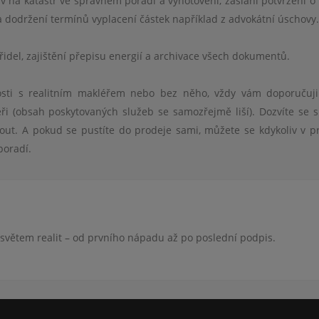
v na katastr ve správn
é
m pořadí a vyhotovení, zaslání potvrzení o
a dodržení termínů vyplacení částek například z advokátní úschovy.
idel, zajištění přepisu energií
a archivace v
šech dokumentů.
osti s realitním makléřem nebo bez ně
ho, v
ždy vám doporučuji
ři (obsah poskytovaných služeb se samozřejmě liší). Dozvíte se 
out. A pokud se pustíte do prodeje sami, můžete se kdykoliv v 
poradí.
 světem realit – od prvního nápadu až po poslední podpis.