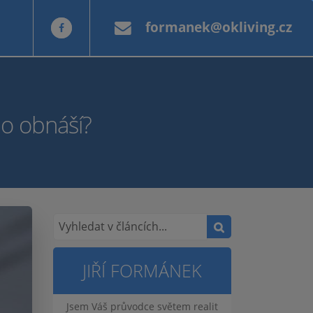
formanek@okliving.cz
no obnáší?
JIŘÍ FORMÁNEK
Jsem Váš průvodce světem realit