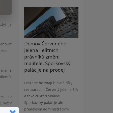
když je
Domov Červeného
věnovat
jelena i elitních
prodali
právníků změní
majitele. Šporkovský
palác je na prodej
ě máme
lientů,
Pražané ho znají hlavně díky
restauracím Červený jelen a SIA
a také cukráři Skálovi.
ze – to
Šporkovský palác je ale
e, ne
ž
v
především administrativní
itostí.