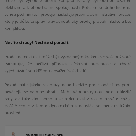
může být výhodné udělat kompromis, aby byl obchod uzavřen
efektivně a k oboustranné spokojenosti. Poté, co se dohodnete na
ceně a podmínkách prodeje, následuje právní a administrativní proces,
který je důležité správně zvládnout, aby prodej proběhl hladce a bez
komplikací.
Nevíte si rady? Nechte si poradit
Prodej nemovitosti může být významným krokem ve vašem životě.
Pamatujte, že pečlivá příprava, efektivní prezentace a chytré
vyjednávání jsou klíčem k dosažení vašich cílů.
Pokud máte jakékoliv dotazy nebo hledáte profesionální podporu,
neváhejte se na mne obrátit. Mohu vám poskytnout nejen důležité
rady, ale také vám pomohu se zorientovat v realitním světě, což je
zvláště cenné v tomto dynamickém a neustále se měnícím tržním
prostředí.
AUTOR: JIŘÍ FORMÁNEK