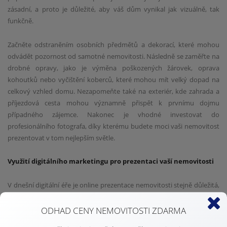
zásadní, a proto je důležité, aby váš dům vynikal jak vizuálně, tak
funkčně.
Začněte odstraněním osobních předmětů a dekorací, které mohou
odvádět pozornost od samotné nemovitosti. Následně se zaměřte na
drobné opravy, jako je výměna poškozených žárovek, oprava
kohoutků nebo vyčištění koberců, které mohou mít velký dopad na
celkový vzhled domu. Nezapomeňte také na exteriér, kde zahrada a
příjezdová cesta mohou významně přispět k prvnímu dojmu
případného zájemce. Nakonec je vhodné investovat do
profesionálního fotografa, díky kterému budete moci vaši nemovitost
prezentovat v tom nejlepším světle.
Využití digitálního marketingu pro prezentaci vaší nemovitosti
V dnešní digitální éře je online prezentace nemovitosti stejně důležitá,
jako její fyzický stav. Zásadní roli hrají kvalitní fotografie a případně i
videoprohlídky, které umožňují potenciálním kupcům prohlédnout si
ODHAD CENY NEMOVITOSTI ZDARMA
dům pohodlně z domova.