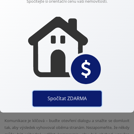
Spočítejte si orientační cenu vaší nemovitosti.
Efektivní využití sociálních médií, jako jsou Facebook a Instagram,
může zvýšit viditelnost vaší nabídky a přitáhnout větší počet zájemců.
Nezapomínejte také na možnost inzerce na realitních portálech, které
jsou často prvním místem, kde zájemci o koupi nemovitosti hledají.
Klíčem je sestavit atraktivní a přesvědčivý inzerát, který vystihuje
všechny přednosti vaší nemovitosti a zároveň poskytuje všechny
potřebné informace.
Efektivní vyjednávání a uzavření prodeje
Vyjednávání o ceně je posledním krokem k úspěšnému prodeji vaší
nemovitosti. Důležité je mít realistickou představu o hodnotě vaší
nemovitosti a být připravený na možné nabídky. Znalost aktuálních
Spočítat ZDARMA
tržních trendů vám umožní lépe pochopit, co můžete očekávat a jak se
postavit k nabídkám kupců.
Komunikace je klíčová – buďte otevření dialogu a snažte se domluvit
tak, aby výsledek vyhovoval oběma stranám. Nezapomeňte, že někdy