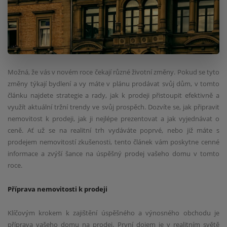
Možná, že vás v novém roce čekají různé životní změny. Pokud se tyto
změny týkají bydlení a vy máte v plánu prodávat svůj dům, v tomto
článku najdete strategie a rady, jak k prodeji přistoupit efektivně a
využít aktuální tržní trendy ve svůj prospěch. Dozvíte se, jak připravit
nemovitost k prodeji, jak ji nejlépe prezentovat a jak vyjednávat o
ceně. Ať už se na realitní trh vydáváte poprvé, nebo již máte s
prodejem nemovitostí zkušenosti, tento článek vám poskytne cenné
informace a zvýší šance na úspěšný prodej vašeho domu v tomto
roce.
Příprava nemovitosti k prodeji
Klíčovým krokem k zajištění úspěšného a výnosného obchodu je
příprava vašeho domu na prodej. První dojem je v realitním světě