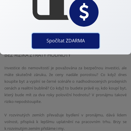
Bydlení v pronájmu je výrazně levnější než bydlení ve vlastní
nemovitosti. Ačkoliv se může v některých regionech zdát, že se výše
splátky hypotéky vyrovná s cenou pronájmu, je třeba započítat další
náklady. Náklady na pojištění, fondy oprav, ale především nutné
investice spojené s údržbou bytu nebo domu. Ty v průběhu let
narůstají na stovky tisíc.
Spočítat ZDARMA
BEZ RIZIKA ZTRÁTY HODNOTY
Investice do nemovitostí je považována za bezpečnou investici, ale
máte skutečně záruku, že ceny nadále porostou? Co když dnes
koupíte byt a vyplní se černé scénáře o nadhodnocených prodejních
cenách a realitní bublině? Co když to budete právě vy, kdo koupí byt,
který bude mít za dva roky poloviční hodnotu? V pronájmu takové
riziko nepodstoupíte.
V rozvinutých zemích převažuje bydlení v pronájmu, dává lidem
volnost, přispívá k lepšímu uplatnění na pracovním trhu. Brzy se
k rozvinutým zemím přidáme i my.