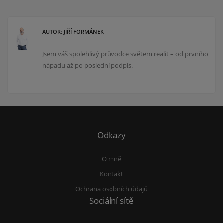
AUTOR: JIŘÍ FORMÁNEK
Jsem váš spolehlivý průvodce světem realit – od prvního
nápadu až po poslední podpis.
Odkazy
O mně
Kontakt
Ochrana osobních údajů
Sociální sítě