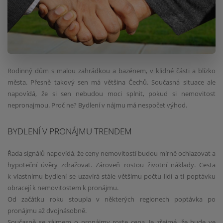
Rodinný dům s malou zahrádkou a bazénem, v klidné části a blízko
města. Přesně takový sen má většina Čechů. Současná situace ale
napovídá, že si sen nebudou moci splnit, pokud si nemovitost
nepronajmou. Proč ne? Bydlení v nájmu má nespočet výhod.
BYDLENÍ V PRONÁJMU TRENDEM
Řada signálů napovídá, že ceny nemovitostí budou mírně ochlazovat a
hypoteční úvěry zdražovat. Zároveň rostou životní náklady. Cesta
k vlastnímu bydlení se uzavírá stále většímu počtu lidí a ti poptávku
obracejí k nemovitostem k pronájmu.
Od začátku roku stoupla v některých regionech poptávka po
pronájmu až dvojnásobně.
Současně se zájmem o pronájmy roste cena. Je zřejmé, že bude ve