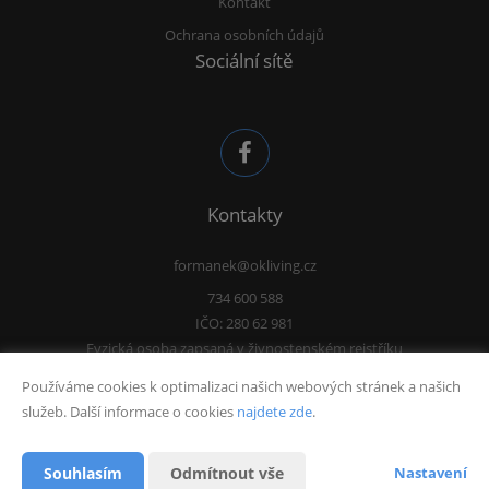
Kontakt
Ochrana osobních údajů
Sociální sítě
Kontakty
formanek@okliving.cz
734 600 588
IČO: 280 62 981
Fyzická osoba zapsaná v živnostenském rejstříku
Používáme cookies k optimalizaci našich webových stránek a našich
služeb. Další informace o cookies
najdete zde
.
Vytvořeno v systému
CHYTRÝ WEB MAKLÉŘE
Souhlasím
Odmítnout vše
Nastavení
2026 © Tomawell s.r.o.