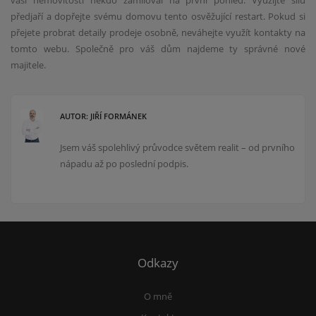
předjaří a dopřejte svému domovu tento osvěžující restart. Pokud si
přejete probrat detaily prodeje osobně, neváhejte využít kontakty na
tomto webu. Společně pro váš dům najdeme ty správné nové
majitele.
AUTOR: JIŘÍ FORMÁNEK
Jsem váš spolehlivý průvodce světem realit – od prvního
nápadu až po poslední podpis.
Odkazy
O mně