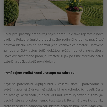
První jarní paprsky probouzejí nejen přírodu, ale také zájemce o nové
bydlení. Pokud plánujete prodej svého rodinného domu, právě teď
nastává ideální čas na přípravu jeho venkovních prostor. Upravená
zahrada a čistý vstup totiž dokážou zvýšit hodnotu nemovitosti
i rychlost samotného prodeje. Přečtěte si, jak po zimě efektivně oživit
exteriér a udělat skvělý první dojem.
První dojem vzniká hned u vstupu na zahradu
Když se potenciální kupující blíží k vašemu domu, podvědomě si
vytváří názor ještě dříve, než stiskne kliku u vchodových dveří. Cesta
od branky ke vchodu je první vizitkou, která vypovídá o tom, jak
pečlivě jste se o celou nemovitost starali. Po zimě bývají chodníky
často znečištěné nánosem soli, blátem nebo tlejícím listím. Stačí však