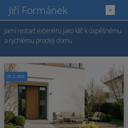
Jiří Formánek
Jarní restart exteriéru jako klíč k úspěšnému
a rychlému prodeji domu
25. 2. 2026