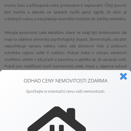
trocha času a přístupová cesta prokoukne k nepoznání. Čistý povrch
bez mechu a plevele ve spárách vysílá jasný signál, že dům je
v dobrých rukou a nevyžaduje okamžité investice do údržby exteriéru.
Věnujte pozornost také detailům, které se zdají být drobnostmi, ale
mají na zájemce obrovský psychologický dopad. Zkontrolujte, zda plot
nepotřebuje opravu nátěru nebo zda domovní číslo a poštovní
schránka nejsou zašlé či nakřivo. Pokud máte u vstupu venkovní
osvětlení, otřete z něj prach a pavučiny a ujistěte se, že opravdu svítí.
Právě tyto maličkosti tvoří harmonický celek, který u zájemce vzbudí
pocit bezpečí a důvěry. Když návštěvník vidí upravený vstup, mnohem
snadněji si představí, že by se právě sem mohl každý den vracet
ODHAD CENY NEMOVITOSTI ZDARMA
domů.
Spočítejte si orientační cenu vaší nemovitosti.
Probuzení zahrady a terasy do jarní krásy
Zahrada je v jarních měsících jedním z nejsilnějších prodejních
argumentů, proto se vyplatí věnovat jí náležitou péči hned s prvními
teplejšími dny. Odstraňte uschlé zbytky rostlin, prořezejte keře