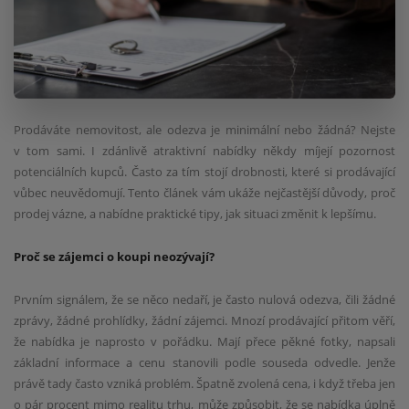
Prodáváte nemovitost, ale odezva je minimální nebo žádná? Nejste
v tom sami. I zdánlivě atraktivní nabídky někdy míjejí pozornost
potenciálních kupců. Často za tím stojí drobnosti, které si prodávající
vůbec neuvědomují. Tento článek vám ukáže nejčastější důvody, proč
prodej vázne, a nabídne praktické tipy, jak situaci změnit k lepšímu.
Proč se zájemci o koupi neozývají?
Prvním signálem, že se něco nedaří, je často nulová odezva, čili žádné
zprávy, žádné prohlídky, žádní zájemci. Mnozí prodávající přitom věří,
že nabídka je naprosto v pořádku. Mají přece pěkné fotky, napsali
základní informace a cenu stanovili podle souseda odvedle. Jenže
právě tady často vzniká problém. Špatně zvolená cena, i když třeba jen
o pár procent mimo realitu trhu, může způsobit, že se nabídka úplně