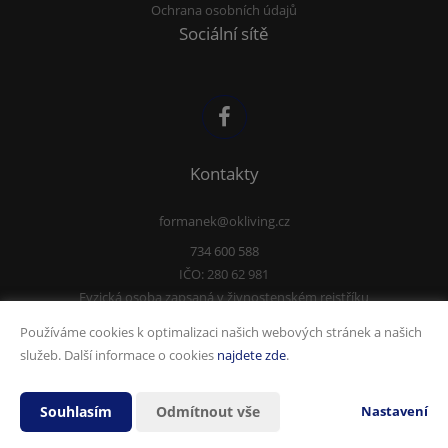
Ochrana osobních údajů
Sociální sítě
Kontakty
formanek@okliving.cz
734 600 588
IČO: 280 62 981
Fyzická osoba zapsaná v živnostenském rejstříku
Používáme cookies k optimalizaci našich webových stránek a našich
služeb. Další informace o cookies
najdete zde
.
Vytvořeno v systému
CHYTRÝ WEB MAKLÉŘE
Souhlasím
Odmítnout vše
Nastavení
2026 © Tomawell s.r.o.