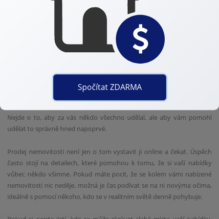
osvětlení a úklid prostoru dokážou udělat z průměrného bytu lákavý
domov. Stejně tak dobře napsaný popis by měl nejen informovat, ale
i vyvolat emoci a vzbudit v zájemci chuť přijít se podívat osobně.
Zároveň je důležité nabídku správně zacílit a dostat ji k co nejširšímu
publiku. To obnáší nejen inzerci na různých realitních serverech, ale
i aktivní propagaci na sociálních sítích nebo oslovení zájemců
z databází. V tomto ohledu je spolupráce s makléřem často zásadní.
Spočítat ZDARMA
Nejen kvůli kontaktům, ale i kvůli cenným zkušenostem
s vyjednáváním, přípravou smluv nebo kontrolou dokumentace.
Nejde o to, aby za vás někdo všechno udělal, ale aby vám pomohl
udělat to správně hned napoprvé.
Prodej nemovitosti není jen o tom vystavit ji online a čekat. Úspěch
často stojí na detailech, které pomohou k tomu, že si vaší nabídky
vůbec někdo všimne. Pokud máte pocit, že se kolem vámi nabízené
nemovitosti nic neděje, možná je čas podívat se na ni novýma očima,
ideálně s pomocí někoho, kdo se v realitním světě denně pohybuje.