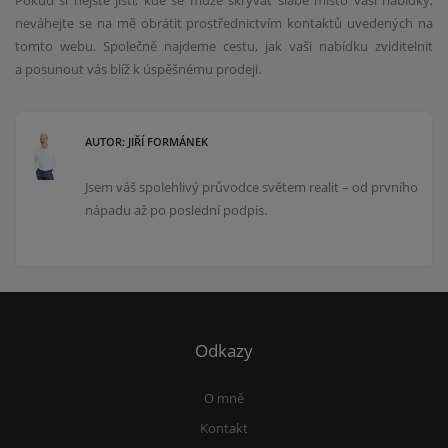
Pokud si nejste jistí, kde se může skrývat slabé místo vaší nabídky,
neváhejte se na mě obrátit prostřednictvím kontaktů uvedených na
tomto webu. Společně najdeme cestu, jak vaši nabídku zviditelnit
a posunout vás blíž k úspěšnému prodeji.
AUTOR: JIŘÍ FORMÁNEK
Jsem váš spolehlivý průvodce světem realit – od prvního
nápadu až po poslední podpis.
Odkazy
O mně
Kontakt