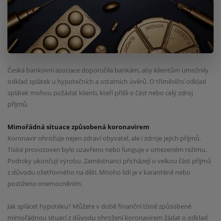
Česká bankovní asociace doporučila bankám, aby klientům umožnily
odklad splátek u hypotečních a ostatních úvěrů. O tříměsíční odklad
splátek mohou požádat klienti, kteří přišli o část nebo celý zdroj
příjmů.
Mimořádná situace způsobená koronavirem
Koronavir ohrožuje nejen zdraví obyvatel, ale i zdroje jejich příjmů.
Tisíce provozoven bylo uzavřeno nebo funguje v omezeném režimu.
Podniky ukončují výrobu. Zaměstnanci přicházejí o velkou část příjmů
z důvodu ošetřovného na děti. Mnoho lidí je v karanténě nebo
postiženo onemocněním.
Jak splácet hypotéku? Můžete v době finanční tísně způsobené
mimořádnou situací z důvodu ohrožení koronavirem žádat o odklad