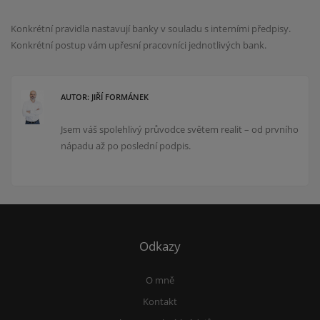
Konkrétní pravidla nastavují banky v souladu s interními předpisy.
Konkrétní postup vám upřesní pracovníci jednotlivých bank.
AUTOR: JIŘÍ FORMÁNEK
Jsem váš spolehlivý průvodce světem realit – od prvního
nápadu až po poslední podpis.
Odkazy
O mně
Kontakt