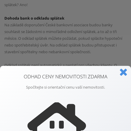
splátek? Ano!
Dohoda bank o odkladu splátek
Na základě doporučení České bankovní asociace budou banky
souhlasit se žádostmi o mimořádné odložení splátek, a to až o tři
měsíce. O odklad splátek můžete požádat, pokud splácíte hypoteční
nebo spotřebitelský úvěr. Na odklad splátek budou přistupovat i
stavební spořitelny nebo nebankovní společnosti.
Odklad splátek není automatický a neplatí pro všechny klienty. O
odklad splátek musíte banku požádat a zároveň prokázat (doložit)
ODHAD CENY NEMOVITOSTI ZDARMA
důvod žádosti. Banky budou každou žádost posuzovat individuálně.
Spočítejte si orientační cenu vaší nemovitosti.
Sporné body v postupech bank
Banky se dosud neshodly na postupu, zda budou klientům po dobu
tří měsíců účtovat úroky z úvěru a další poplatky. Zároveň nepanuje
shoda ohledně možného zápisu do bankovního registru. Odklad
splátek z důvodu koronaviru se podle některých bank do registru
dlužníků zapíše, ale ne jako negativní záznam, který by klienta