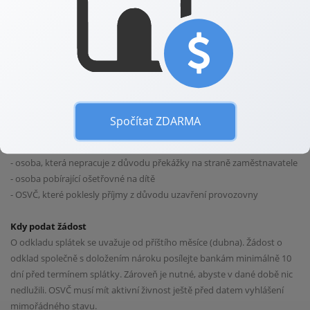
poškodil v budoucnu.
Jak požádat o odklad splátek
Řada bank už na svých internetových stránkách zveřejnila formulář,
prostřednictvím kterého můžete o odklad splátek požádat. Ostatní
banky vyzývají, abyste je kontaktovali e-mailem. Každou žádost je
nutné bance doložit.
Spočítat ZDARMA
Kdo má nárok na odklad splátek:
- osoba, která koronavirem onemocněla nebo je v karanténě
- osoba, která nepracuje z důvodu překážky na straně zaměstnavatele
- osoba pobírající ošetřovné na dítě
- OSVČ, které poklesly příjmy z důvodu uzavření provozovny
Kdy podat žádost
O odkladu splátek se uvažuje od příštího měsíce (dubna). Žádost o
odklad společně s doložením nároku posílejte bankám minimálně 10
dní před termínem splátky. Zároveň je nutné, abyste v dané době nic
nedlužili. OSVČ musí mít aktivní živnost ještě před datem vyhlášení
mimořádného stavu.