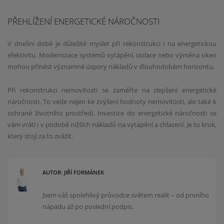
PŘEHLÍŽENÍ ENERGETICKÉ NÁROČNOSTI
V dnešní době je důležité myslet při rekonstrukci i na energetickou
efektivitu. Modernizace systémů vytápění, izolace nebo výměna oken
mohou přinést významné úspory nákladů v dlouhodobém horizontu.
Při rekonstrukci nemovitosti se zaměřte na zlepšení energetické
náročnosti. To vede nejen ke zvýšení hodnoty nemovitosti, ale také k
ochraně životního prostředí. Investice do energetické náročnosti se
vám vrátí i v podobě nižších nákladů na vytápění a chlazení. Je to krok,
který stojí za to zvážit.
AUTOR: JIŘÍ FORMÁNEK
Jsem váš spolehlivý průvodce světem realit – od prvního
nápadu až po poslední podpis.