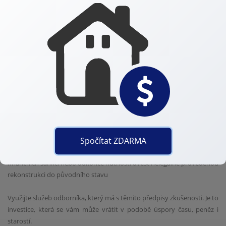
V neposlední řadě vytvořte s budoucím dodavatelem smlouvu, která
jasně specifikuje rozsah práce, časový rámec a cenu. Toto dodává
oběma stranám jistotu.
NEDODRŽOVÁNÍ STAVEBNÍCH PŘEDPISŮ A NOREM
V České republice existuje řada stavebních předpisů a norem, které je
nutné dodržovat. Z těchto předpisů a norem plynou povinnosti ať už
firem provádějících rekonstrukci, nebo samotných majitelů
nemovitosti.
Spočítat ZDARMA
Porušení těchto předpisů může vést k vážným problémům včetně
finančních sankcí nebo dokonce nutnosti uvést nelegálně provedenou
rekonstrukci do původního stavu
Využijte služeb odborníka, který má s těmito předpisy zkušenosti. Je to
investice, která se vám může vrátit v podobě úspory času, peněz i
starostí.