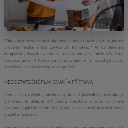
Připravujete se na rekonstrukci nemovitosti a toužíte po tom, aby vše
proběhlo hladce a bez zbytečných komplikací? Ať už plánujete
kompletní přestavbu nebo jen malou renovaci, může vás čekat
nespočet úskalí. V tomto článku se zaměříme na nejčastější chyby,
kterých se lidé při rekonstrukci dopouštějí.
NEDOSTATEČNÉ PLÁNOVÁNÍ A PŘÍPRAVA
První a často velmi podceňovaný krok v jakékoli rekonstrukci je
plánování. Je důležité mít jasnou představu o tom, co chcete
dosáhnout, jaký bude konečný výsledek a kolik peněz jste ochotni do
projektu investovat.
Je dobré mít detailní plán, včetně časového harmonogramu a nákladů.