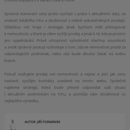
chování kupujících v daném čase a místě.
Správné stanovení ceny proto vychází z práce s aktuálními daty, ze
znalosti lokálního trhu a zkušeností z reálně uskutečněných prodejů.
Důležitou roli hraje i strategie. Jinak bychom měli přistupovat
k nemovitosti, u které je cílem rychlý prodej, a jinak k té, kde je prostor
pro vyjednávání. Právě schopnost vyhodnotit všechny souvislosti
a zvolit správný postup rozhoduje o tom, zda se nemovitost prodá za
odpovídajících podmínek, nebo zda bude dlouho čekat na svého
kupce.
Pokud zvažujete prodej své nemovitosti a nejste si jistí, jak cenu
nastavit, využijte kontakty uvedené na tomto webu. Společně
najdeme strategii, která bude přesně odpovídat vaší situaci
i aktuálním podmínkám na trhu, a pomůže vám dosáhnout co
nejlepšího výsledku.
AUTOR: JIŘÍ FORMÁNEK