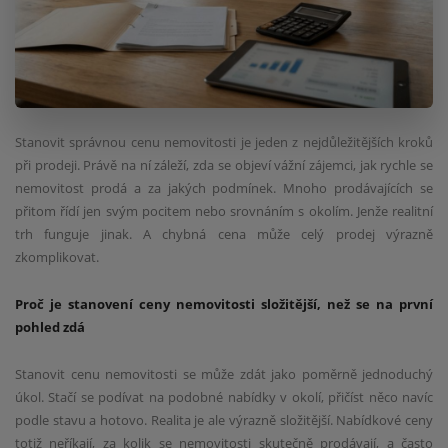
Stanovit správnou cenu nemovitosti je jeden z nejdůležitějších kroků
při prodeji. Právě na ní záleží, zda se objeví vážní zájemci, jak rychle se
nemovitost prodá a za jakých podmínek. Mnoho prodávajících se
přitom řídí jen svým pocitem nebo srovnáním s okolím. Jenže realitní
trh funguje jinak. A chybná cena může celý prodej výrazně
zkomplikovat.
Proč je stanovení ceny nemovitosti složitější, než se na první
pohled zdá
Stanovit cenu nemovitosti se může zdát jako poměrně jednoduchý
úkol. Stačí se podívat na podobné nabídky v okolí, přičíst něco navíc
podle stavu a hotovo. Realita je ale výrazně složitější. Nabídkové ceny
totiž neříkají, za kolik se nemovitosti skutečně prodávají, a často