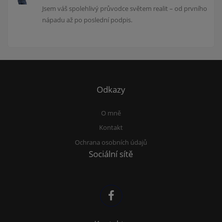
Jsem váš spolehlivý průvodce světem realit – od prvního
nápadu až po poslední podpis.
Odkazy
O mně
Kontakt
Ochrana osobních údajů
Sociální sítě