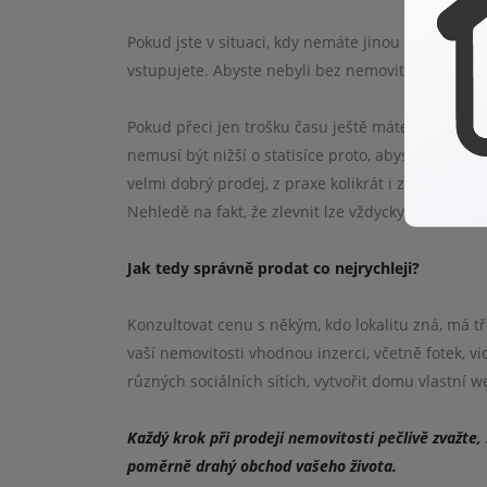
Pokud jste v situaci, kdy nemáte jinou volbu, zjis
vstupujete. Abyste nebyli bez nemovitosti i bez p
Pokud přeci jen trošku času ještě máte, obraťte 
nemusí být nižší o statisíce proto, abyste rychle
velmi dobrý prodej, z praxe kolikrát i za vyšší pro
Nehledě na fakt, že zlevnit lze vždycky. Moc levn
Jak tedy správně prodat co nejrychleji?
Konzultovat cenu s někým, kdo lokalitu zná, má tře
vaší nemovitosti vhodnou inzerci, včetně fotek, 
různých sociálních sítích, vytvořit domu vlastní 
Každý krok při prodeji nemovitosti pečlivě zvažte,
poměrně drahý obchod vašeho života.