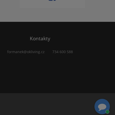
Kontakty
formanek@okliving.cz
734 600 588