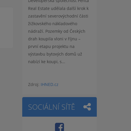
Developerská společnost Penta
Real Estate udělala další krok k
zastavění severovýchodní části
žižkovského nákladového
nádraží. Pozemky od Českých
drah koupila vloni v říjnu –
první etapu projektu na
výstavbu bytových domů už
nabízí ke koupi, s...
Zdroj:
IHNED.cz
SOCIÁLNÍ SÍTĚ