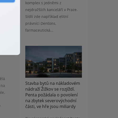
komplex s jedněmi z
nejdražších kanceláří v Praze.
odu
Sídlí zde například elitní
právníci Dentons,
farmaceutická...
tí
íc?
ělá
Stavba bytů na nákladovém
 na
nádraží Žižkov se rozjíždí.
ále.
Penta požádala o povolení
na zbytek severovýchodní
části, ve hře jsou miliardy
a