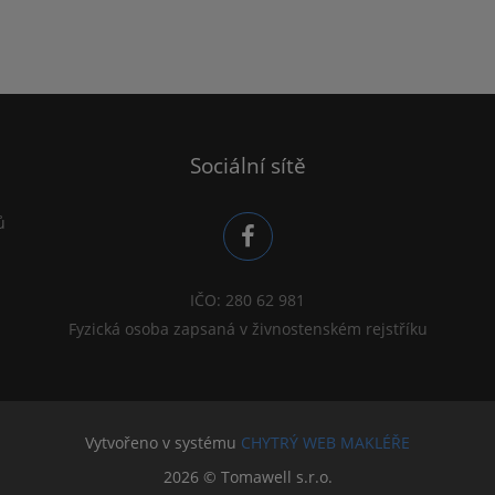
Sociální sítě
ů
IČO: 280 62 981
Fyzická osoba zapsaná v živnostenském rejstříku
Vytvořeno v systému
CHYTRÝ WEB MAKLÉŘE
2026 © Tomawell s.r.o.