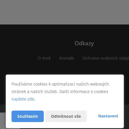
Odkazy
O mně
Kontakt
Ochrana osobních údaj
Používáme cookies k optimalizaci našich webových
stránek a našich služeb. Další informace o cookies
najdete zde
.
Nastavení
Souhlasím
Odmítnout vše