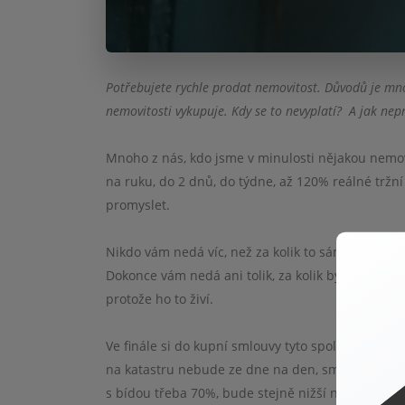
Potřebujete rychle prodat nemovitost. Důvodů je mnoh
nemovitosti vykupuje. Kdy se to nevyplatí?
A jak nep
Mnoho z nás, kdo jsme v minulosti nějakou nemovi
na ruku, do 2 dnů, do týdne, až 120% reálné tržn
promyslet.
Nikdo vám nedá víc, než za kolik to sám později
Dokonce vám nedá ani tolik, za kolik byste reálně
protože ho to živí.
Ve finále si do kupní smlouvy tyto společnosti na
na katastru nebude ze dne na den, smlouvy nebud
s bídou třeba 70%, bude stejně nižší než realita.