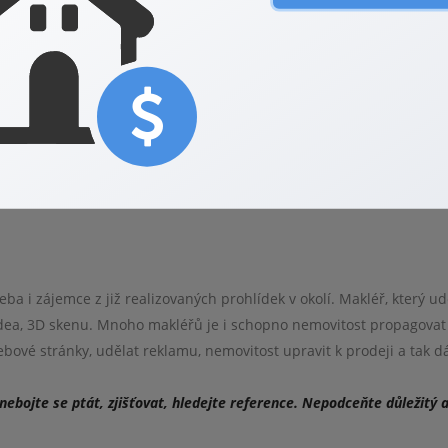
těte si alespoň informace o společnosti, či osobě, se kterou do obch
eněz.
se na renomovaného makléře. Zjistíte, že prodejní cena nemovitosti
 prodali. Správně nastavená cena a prezentace nemovitosti vám zajis
dejní cenu, než se předpokládalo. Nebylo by škoda přijít o stovky tis
é je často podezřelé. A za radu od realitního makléře nic nedáte.
ba i zájemce z již realizovaných prohlídek v okolí. Makléř, který ud
videa, 3D skenu. Mnoho makléřů je i schopno nemovitost propagovat
webové stránky, udělat reklamu, nemovitost upravit k prodeji a tak d
 nebojte se ptát, zjišťovat, hledejte reference. Nepodceňte důležitý 