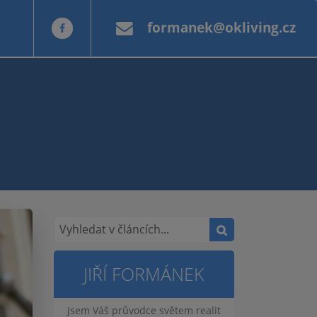
formanek@okliving.cz
JIŘÍ FORMÁNEK
Jsem Váš průvodce světem realit