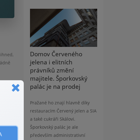
Domov Červeného
 ihned,
jelena i elitních
řádně
právníků změní
majitele. Šporkovský
palác je na prodej
tostmi.
sk,
Pražané ho znají hlavně díky
restauracím Červený jelen a SIA
a také cukráři Skálovi.
epis
Šporkovský palác je ale
A
především administrativní