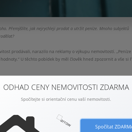
o. Přemýšlíte, jak nejrychleji prodat a utržit peníze. Mnoho subjektů
rodělat?
tost prodávali, narazilo na reklamy o výkupu nemovitostí. „Peníze
í hodnoty.“ U těchto pobídek by měl člověk hned zpozornit a vše si 
 prodá, protože z 99% budete jednat pouze s obchodníkem s nemovi
ODHAD CENY NEMOVITOSTI ZDARMA
 prodali, kdyby se jednalo o pozvolnější obchod. Musí na tom mít zi
Spočítejte si orientační cenu vaší nemovitosti.
staví podobná pravidla těm, které fungují u všech koupí/prodejů. Př
ou připraveny za 2 minuty. Jejich odhadní cena, ze které vám dají
Spočítat ZDARM