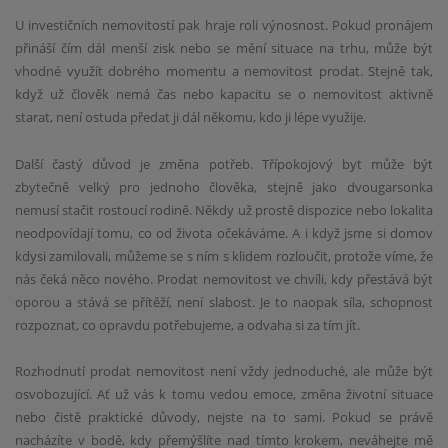
U investičních nemovitostí pak hraje roli výnosnost. Pokud pronájem
přináší čím dál menší zisk nebo se mění situace na trhu, může být
vhodné využít dobrého momentu a nemovitost prodat. Stejně tak,
když už člověk nemá čas nebo kapacitu se o nemovitost aktivně
starat, není ostuda předat ji dál někomu, kdo ji lépe využije.
Další častý důvod je změna potřeb. Třípokojový byt může být
zbytečně velký pro jednoho člověka, stejně jako dvougarsonka
nemusí stačit rostoucí rodině. Někdy už prostě dispozice nebo lokalita
neodpovídají tomu, co od života očekáváme. A i když jsme si domov
kdysi zamilovali, můžeme se s ním s klidem rozloučit, protože víme, že
nás čeká něco nového. Prodat nemovitost ve chvíli, kdy přestává být
oporou a stává se přítěží, není slabost. Je to naopak síla, schopnost
rozpoznat, co opravdu potřebujeme, a odvaha si za tím jít.
Rozhodnutí prodat nemovitost není vždy jednoduché, ale může být
osvobozující. Ať už vás k tomu vedou emoce, změna životní situace
nebo čistě praktické důvody, nejste na to sami. Pokud se právě
nacházíte v bodě, kdy přemýšlíte nad tímto krokem, neváhejte mě