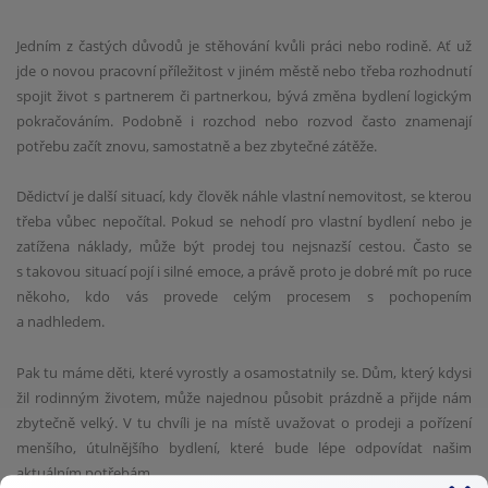
Jedním z častých důvodů je stěhování kvůli práci nebo rodině. Ať už
jde o novou pracovní příležitost v jiném městě nebo třeba rozhodnutí
spojit život s partnerem či partnerkou, bývá změna bydlení logickým
pokračováním. Podobně i rozchod nebo rozvod často znamenají
potřebu začít znovu, samostatně a bez zbytečné zátěže.
Dědictví je další situací, kdy člověk náhle vlastní nemovitost, se kterou
třeba vůbec nepočítal. Pokud se nehodí pro vlastní bydlení nebo je
zatížena náklady, může být prodej tou nejsnazší cestou. Často se
s takovou situací pojí i silné emoce, a právě proto je dobré mít po ruce
někoho, kdo vás provede celým procesem s pochopením
a nadhledem.
Pak tu máme děti, které vyrostly a osamostatnily se. Dům, který kdysi
žil rodinným životem, může najednou působit prázdně a přijde nám
zbytečně velký. V tu chvíli je na místě uvažovat o prodeji a pořízení
menšího, útulnějšího bydlení, které bude lépe odpovídat našim
aktuálním potřebám.