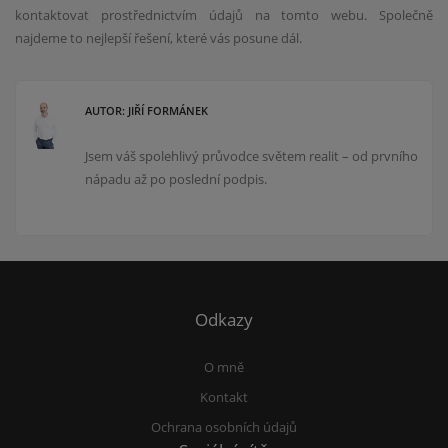
kontaktovat prostřednictvím údajů na tomto webu. Společně
najdeme to nejlepší řešení, které vás posune dál.
AUTOR: JIŘÍ FORMÁNEK
Jsem váš spolehlivý průvodce světem realit – od prvního
nápadu až po poslední podpis.
Odkazy
O mně
Kontakt
Ochrana osobních údajů