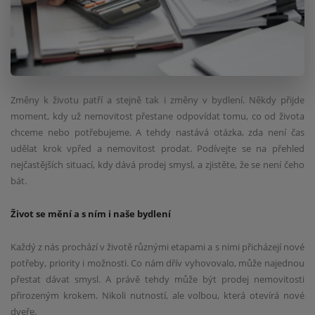
Změny k životu patří a stejně tak i změny v bydlení. Někdy přijde
moment, kdy už nemovitost přestane odpovídat tomu, co od života
chceme nebo potřebujeme. A tehdy nastává otázka, zda není čas
udělat krok vpřed a nemovitost prodat. Podívejte se na přehled
nejčastějších situací, kdy dává prodej smysl, a zjistěte, že se není čeho
bát.
Život se mění a s ním i naše bydlení
Každý z nás prochází v životě různými etapami a s nimi přicházejí nové
potřeby, priority i možnosti. Co nám dřív vyhovovalo, může najednou
přestat dávat smysl. A právě tehdy může být prodej nemovitosti
přirozeným krokem. Nikoli nutností, ale volbou, která otevírá nové
dveře.